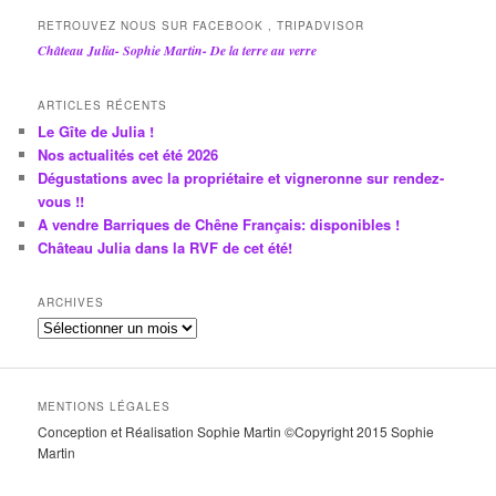
RETROUVEZ NOUS SUR FACEBOOK , TRIPADVISOR
Château Julia- Sophie Martin- De la terre au verre
ARTICLES RÉCENTS
Le Gîte de Julia !
Nos actualités cet été 2026
Dégustations avec la propriétaire et vigneronne sur rendez-
vous !!
A vendre Barriques de Chêne Français: disponibles !
Château Julia dans la RVF de cet été!
ARCHIVES
A
r
c
h
MENTIONS LÉGALES
i
Conception et Réalisation Sophie Martin ©Copyright 2015 Sophie
v
Martin
e
s