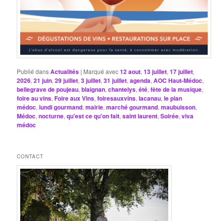
Publié dans
Actualités
|
Marqué avec
12 aout
,
13 juillet
,
17 juillet
,
2026
,
21 juin
,
29 juillet
,
3 juillet
,
31 juillet
,
agenda
,
AOC Haut-Médoc
,
bellegrave de poujeau
,
blaignan
,
chantelys
,
été
,
fête de la musique
,
foire au vins
,
Foire aux Vins
,
foiresauxvins
,
lacanau
,
le pian
médoc
,
lundi gourmand
,
mairie
,
marché gourmand
,
maubuisson
,
Médoc
,
nocturne
,
qu'est ce qu'on fait
,
saint laurent
,
Soirée
,
viva
médoc
CONTACT