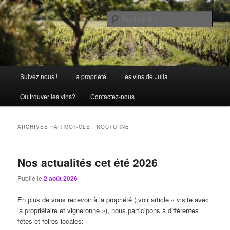
Aller
Aller
La passion comme tradition
au
au
Rech
contenu
contenu
principal
secondaire
Château Julia
Menu
Suivez nous !
La propriété
Les vins de Julia
principal
Où trouver les vins?
Contactez-nous
ARCHIVES PAR MOT-CLÉ :
NOCTURNE
Nos actualités cet été 2026
Publié le
2 août 2026
En plus de vous recevoir à la propriété ( voir article « visite avec
la propriétaire et vigneronne »), nous participons à différentes
fêtes et foires locales: