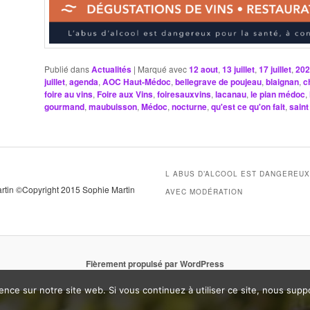
Publié dans
Actualités
|
Marqué avec
12 aout
,
13 juillet
,
17 juillet
,
202
juillet
,
agenda
,
AOC Haut-Médoc
,
bellegrave de poujeau
,
blaignan
,
c
foire au vins
,
Foire aux Vins
,
foiresauxvins
,
lacanau
,
le pian médoc
,
gourmand
,
maubuisson
,
Médoc
,
nocturne
,
qu'est ce qu'on fait
,
saint
L ABUS D’ALCOOL EST DANGEREU
artin ©Copyright 2015 Sophie Martin
AVEC MODÉRATION
Fièrement propulsé par WordPress
ence sur notre site web. Si vous continuez à utiliser ce site, nous sup