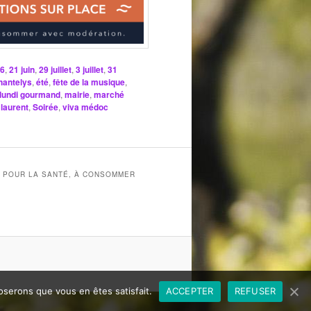
6
,
21 juin
,
29 juillet
,
3 juillet
,
31
hantelys
,
été
,
fête de la musique
,
lundi gourmand
,
mairie
,
marché
 laurent
,
Soirée
,
viva médoc
X POUR LA SANTÉ, À CONSOMMER
poserons que vous en êtes satisfait.
ACCEPTER
REFUSER