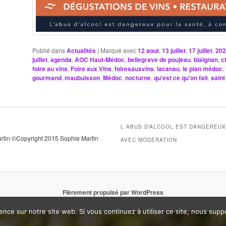
Publié dans
Actualités
|
Marqué avec
12 aout
,
13 juillet
,
17 juillet
,
202
juillet
,
agenda
,
AOC Haut-Médoc
,
bellegrave de poujeau
,
blaignan
,
c
foire au vins
,
Foire aux Vins
,
foiresauxvins
,
lacanau
,
le pian médoc
,
gourmand
,
maubuisson
,
Médoc
,
nocturne
,
qu'est ce qu'on fait
,
saint
L ABUS D’ALCOOL EST DANGEREU
artin ©Copyright 2015 Sophie Martin
AVEC MODÉRATION
Fièrement propulsé par WordPress
ence sur notre site web. Si vous continuez à utiliser ce site, nous sup