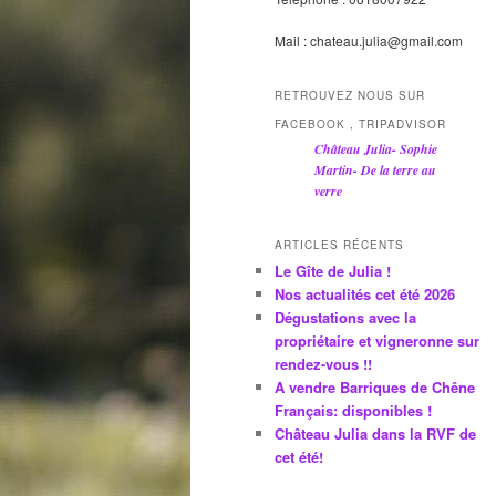
Mail : chateau.julia@gmail.com
RETROUVEZ NOUS SUR
FACEBOOK , TRIPADVISOR
Château Julia- Sophie
Martin- De la terre au
verre
ARTICLES RÉCENTS
Le Gîte de Julia !
Nos actualités cet été 2026
Dégustations avec la
propriétaire et vigneronne sur
rendez-vous !!
A vendre Barriques de Chêne
Français: disponibles !
Château Julia dans la RVF de
cet été!