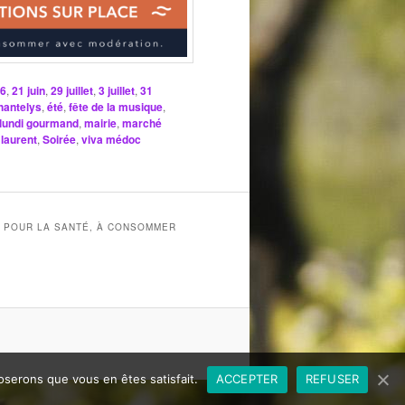
6
,
21 juin
,
29 juillet
,
3 juillet
,
31
hantelys
,
été
,
fête de la musique
,
lundi gourmand
,
mairie
,
marché
 laurent
,
Soirée
,
viva médoc
X POUR LA SANTÉ, À CONSOMMER
poserons que vous en êtes satisfait.
ACCEPTER
REFUSER