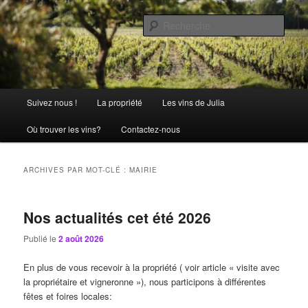
Aller
Aller
La passion comme tradition
au
au
Rech
contenu
contenu
principal
secondaire
Château Julia
Menu
Suivez nous !
La propriété
Les vins de Julia
principal
Où trouver les vins?
Contactez-nous
ARCHIVES PAR MOT-CLÉ :
MAIRIE
Nos actualités cet été 2026
Publié le
2 août 2026
En plus de vous recevoir à la propriété ( voir article « visite avec
la propriétaire et vigneronne »), nous participons à différentes
fêtes et foires locales: