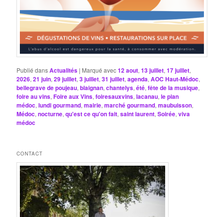
Publié dans
Actualités
|
Marqué avec
12 aout
,
13 juillet
,
17 juillet
,
2026
,
21 juin
,
29 juillet
,
3 juillet
,
31 juillet
,
agenda
,
AOC Haut-Médoc
,
bellegrave de poujeau
,
blaignan
,
chantelys
,
été
,
fête de la musique
,
foire au vins
,
Foire aux Vins
,
foiresauxvins
,
lacanau
,
le pian
médoc
,
lundi gourmand
,
mairie
,
marché gourmand
,
maubuisson
,
Médoc
,
nocturne
,
qu'est ce qu'on fait
,
saint laurent
,
Soirée
,
viva
médoc
CONTACT