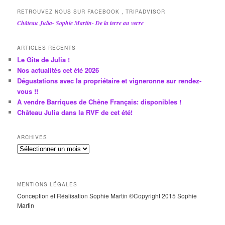
RETROUVEZ NOUS SUR FACEBOOK , TRIPADVISOR
Château Julia- Sophie Martin- De la terre au verre
ARTICLES RÉCENTS
Le Gîte de Julia !
Nos actualités cet été 2026
Dégustations avec la propriétaire et vigneronne sur rendez-
vous !!
A vendre Barriques de Chêne Français: disponibles !
Château Julia dans la RVF de cet été!
ARCHIVES
A
r
c
h
MENTIONS LÉGALES
i
Conception et Réalisation Sophie Martin ©Copyright 2015 Sophie
v
Martin
e
s