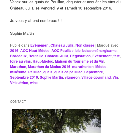
Venez sur les quais de Pauillac, déguster et acquérir les vins du
Château Julia les vendredi 9 et samedi 10 septembre 2016.
Je vous y attend nombreux !!!
Sophie Martin
Publié dans
Evènement Château Julia
,
Non classé
|
Marqué avec
2016
,
AOC Haut-Médoc
,
AOC Pauillac
,
bib
,
boisson énergisante
,
Bordeaux
,
Bouteille
,
Château Julia
,
Dégustation
,
Evènement
,
fete
,
foire au vins
,
Haut-Médoc
,
Maison du Tourisme et du Vin
,
Marathon
,
Marathon du Médoc 2016
,
marathonien
,
Médoc
,
millésime
,
Pauillac
,
quais
,
quais de pauillac
,
Septembre
,
Septembre 2016
,
Sophie Martin
,
vigneron
,
Village gourmand
,
Vin
,
Viticultrice
,
wine
CONTACT