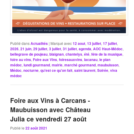
Publié dans
Actualités
|
Marqué avec
12 aout
,
13 juillet
,
17 juillet
,
2026
,
21 juin
,
29 juillet
,
3 juillet
,
31 juillet
,
agenda
,
AOC Haut-Médoc
,
bellegrave de poujeau
,
blaignan
,
chantelys
,
été
,
fête de la musique
,
foire au vins
,
Foire aux Vins
,
foiresauxvins
,
lacanau
,
le pian
médoc
,
lundi gourmand
,
mairie
,
marché gourmand
,
maubuisson
,
Médoc
,
nocturne
,
qu'est ce qu'on fait
,
saint laurent
,
Soirée
,
viva
médoc
Foire aux Vins à Carcans -
Maubuisson avec Château
Julia ce vendredi 27 août
Publié le
22 août 2021