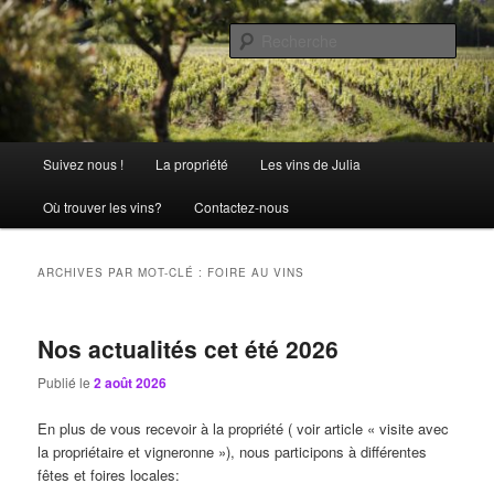
Aller
Aller
La passion comme tradition
au
au
Rech
contenu
contenu
principal
secondaire
Château Julia
Menu
Suivez nous !
La propriété
Les vins de Julia
principal
Où trouver les vins?
Contactez-nous
ARCHIVES PAR MOT-CLÉ :
FOIRE AU VINS
Nos actualités cet été 2026
Publié le
2 août 2026
En plus de vous recevoir à la propriété ( voir article « visite avec
la propriétaire et vigneronne »), nous participons à différentes
fêtes et foires locales: