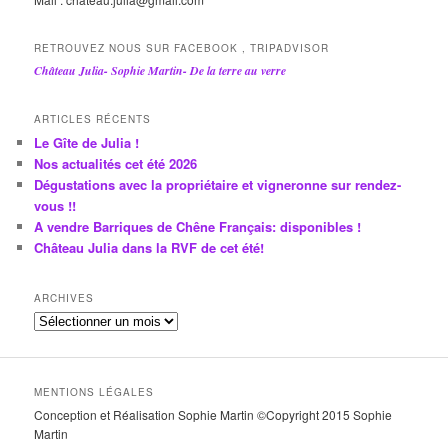
RETROUVEZ NOUS SUR FACEBOOK , TRIPADVISOR
Château Julia- Sophie Martin- De la terre au verre
ARTICLES RÉCENTS
Le Gîte de Julia !
Nos actualités cet été 2026
Dégustations avec la propriétaire et vigneronne sur rendez-
vous !!
A vendre Barriques de Chêne Français: disponibles !
Château Julia dans la RVF de cet été!
ARCHIVES
A
r
c
h
MENTIONS LÉGALES
i
Conception et Réalisation Sophie Martin ©Copyright 2015 Sophie
v
Martin
e