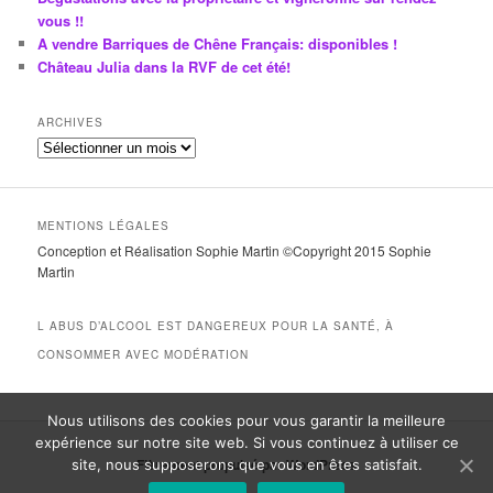
vous !!
A vendre Barriques de Chêne Français: disponibles !
Château Julia dans la RVF de cet été!
ARCHIVES
A
r
c
h
MENTIONS LÉGALES
i
Conception et Réalisation Sophie Martin ©Copyright 2015 Sophie
v
Martin
e
s
L ABUS D’ALCOOL EST DANGEREUX POUR LA SANTÉ, À
CONSOMMER AVEC MODÉRATION
Nous utilisons des cookies pour vous garantir la meilleure
expérience sur notre site web. Si vous continuez à utiliser ce
Fièrement propulsé par WordPress
site, nous supposerons que vous en êtes satisfait.