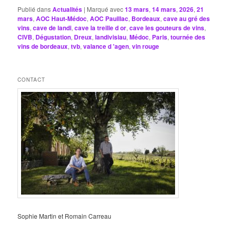
Publié dans
Actualités
|
Marqué avec
13 mars
,
14 mars
,
2026
,
21
mars
,
AOC Haut-Médoc
,
AOC Pauillac
,
Bordeaux
,
cave au gré des
vins
,
cave de landi
,
cave la treille d or
,
cave les gouteurs de vins
,
CIVB
,
Dégustation
,
Dreux
,
landivisiau
,
Médoc
,
Paris
,
tournée des
vins de bordeaux
,
tvb
,
valance d 'agen
,
vin rouge
CONTACT
Sophie Martin et Romain Carreau