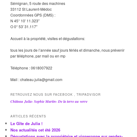
Sémignan, 5 route des machines
33112 St Laurent-Médoc
Coordonnées GPS (DMS) :
N 45° 10′ 11.323″
O 0° 53′ 31.117″
Accueil à la propriété, visites et dégustations:
tous les jours de l’année sauf jours fériés et dimanche, nous prévenir
par téléphone, par mail ou en mp
Téléphone : 0618007922
Mail : chateau.julia@gmail.com
RETROUVEZ NOUS SUR FACEBOOK , TRIPADVISOR
Château Julia- Sophie Martin- De la terre au verre
ARTICLES RÉCENTS
Le Gîte de Julia !
Nos actualités cet été 2026
Dégustations avec la propriétaire et vigneronne sur rendez-