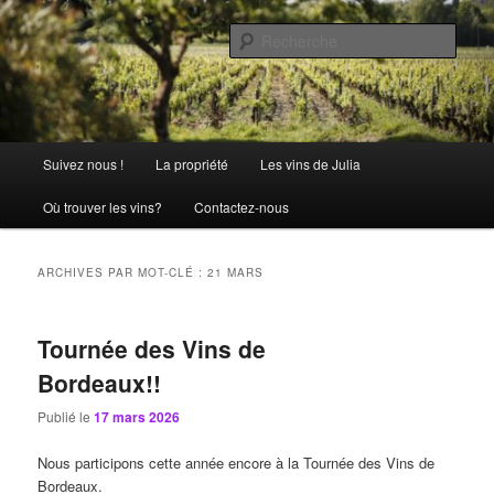
Aller
Aller
La passion comme tradition
au
au
Rech
contenu
contenu
principal
secondaire
Château Julia
Menu
Suivez nous !
La propriété
Les vins de Julia
principal
Où trouver les vins?
Contactez-nous
ARCHIVES PAR MOT-CLÉ :
21 MARS
Tournée des Vins de
Bordeaux!!
Publié le
17 mars 2026
Nous participons cette année encore à la Tournée des Vins de
Bordeaux.