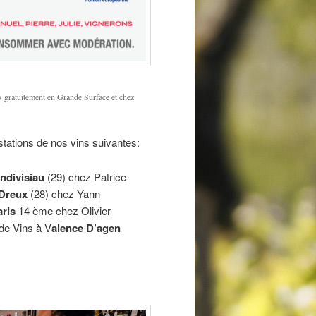
s gratuitement en Grande Surface et chez
tations de nos vins suivantes:
ndivisiau
(29) chez Patrice
Dreux
(28) chez Yann
aris
14 ème chez Olivier
de Vins à V
alence D’agen