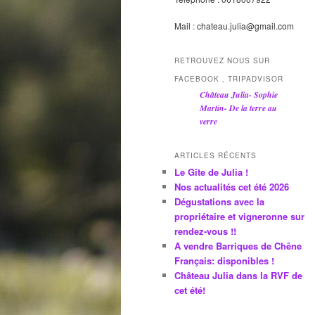
Mail : chateau.julia@gmail.com
RETROUVEZ NOUS SUR
FACEBOOK , TRIPADVISOR
Château Julia- Sophie
Martin- De la terre au
verre
ARTICLES RÉCENTS
Le Gîte de Julia !
Nos actualités cet été 2026
Dégustations avec la
propriétaire et vigneronne sur
rendez-vous !!
A vendre Barriques de Chêne
Français: disponibles !
Château Julia dans la RVF de
cet été!