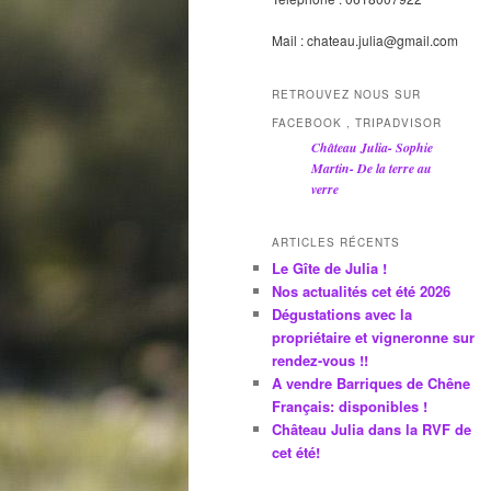
Mail : chateau.julia@gmail.com
RETROUVEZ NOUS SUR
FACEBOOK , TRIPADVISOR
Château Julia- Sophie
Martin- De la terre au
verre
ARTICLES RÉCENTS
Le Gîte de Julia !
Nos actualités cet été 2026
Dégustations avec la
propriétaire et vigneronne sur
rendez-vous !!
A vendre Barriques de Chêne
Français: disponibles !
Château Julia dans la RVF de
cet été!