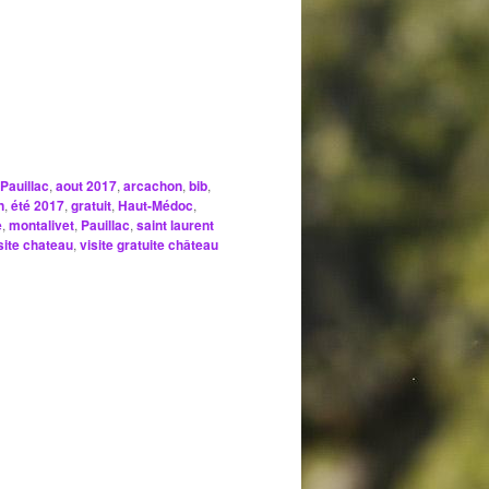
Pauillac
,
aout 2017
,
arcachon
,
bib
,
n
,
été 2017
,
gratuit
,
Haut-Médoc
,
e
,
montalivet
,
Pauillac
,
saint laurent
site chateau
,
visite gratuite château