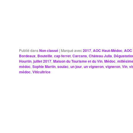
Publié dans
Non classé
|
Marqué avec
2017
,
AOC Haut-Médoc
,
AOC 
Bordeaux
,
Bouteille
,
cap ferret
,
Carcans
,
Château Julia
,
Dégustatio
Hourtin
,
juillet 2017
,
Maison du Tourisme et du Vin
,
Médoc
,
millésim
médoc
,
Sophie Martin
,
soulac
,
un jour
,
un vigneron
,
vigneron
,
Vin
,
vi
médoc
,
Viticultrice