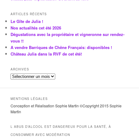
ARTICLES RÉCENTS
Le Gîte de Julia !
Nos actualités cet été 2026
Dégustations avec la propriétaire et vigneronne sur rendez-
vous !!
A vendre Barriques de Chêne Français: disponibles !
Château Julia dans la RVF de cet été!
ARCHIVES
A
r
c
h
MENTIONS LÉGALES
i
Conception et Réalisation Sophie Martin ©Copyright 2015 Sophie
v
Martin
e
s
L ABUS D’ALCOOL EST DANGEREUX POUR LA SANTÉ, À
CONSOMMER AVEC MODÉRATION