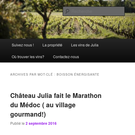
Aller
Aller
La passion comme tradition
au
au
Rech
contenu
contenu
principal
secondaire
Château Julia
Menu
Suivez nous !
La propriété
Les vins de Julia
principal
Où trouver les vins?
Contactez-nous
ARCHIVES PAR MOT-CLÉ :
BOISSON ÉNERGISANTE
Château Julia fait le Marathon
du Médoc ( au village
gourmand!)
Publié le
2 septembre 2016