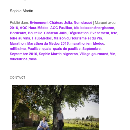
Sophie Martin
Publié dans
Evènement Château Julia
,
Non classé
|
Marqué avec
2016
,
AOC Haut-Médoc
,
AOC Pauillac
,
bib
,
boisson énergisante
,
Bordeaux
,
Bouteille
,
Château Julia
,
Dégustation
,
Evènement
,
fete
,
foire au vins
,
Haut-Médoc
,
Maison du Tourisme et du Vin
,
Marathon
,
Marathon du Médoc 2016
,
marathonien
,
Médoc
,
millésime
,
Pauillac
,
quais
,
quais de pauillac
,
Septembre
,
Septembre 2016
,
Sophie Martin
,
vigneron
,
Village gourmand
,
Vin
,
Viticultrice
,
wine
CONTACT