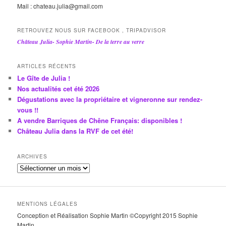
Mail : chateau.julia@gmail.com
RETROUVEZ NOUS SUR FACEBOOK , TRIPADVISOR
Château Julia- Sophie Martin- De la terre au verre
ARTICLES RÉCENTS
Le Gîte de Julia !
Nos actualités cet été 2026
Dégustations avec la propriétaire et vigneronne sur rendez-
vous !!
A vendre Barriques de Chêne Français: disponibles !
Château Julia dans la RVF de cet été!
ARCHIVES
A
r
c
h
MENTIONS LÉGALES
i
Conception et Réalisation Sophie Martin ©Copyright 2015 Sophie
v
Martin
e