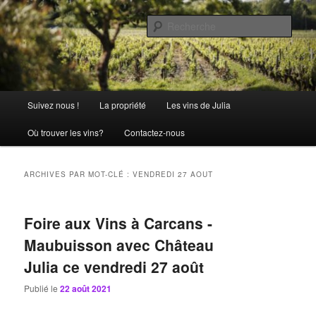
Aller
Aller
La passion comme tradition
au
au
Rech
contenu
contenu
principal
secondaire
Château Julia
Menu
Suivez nous !
La propriété
Les vins de Julia
principal
Où trouver les vins?
Contactez-nous
ARCHIVES PAR MOT-CLÉ :
VENDREDI 27 AOUT
Foire aux Vins à Carcans -
Maubuisson avec Château
Julia ce vendredi 27 août
Publié le
22 août 2021