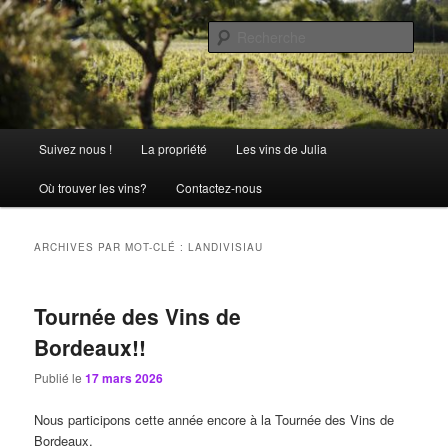
Aller
Aller
La passion comme tradition
au
au
Rech
contenu
contenu
principal
secondaire
Château Julia
Menu
Suivez nous !
La propriété
Les vins de Julia
principal
Où trouver les vins?
Contactez-nous
ARCHIVES PAR MOT-CLÉ :
LANDIVISIAU
Tournée des Vins de
Bordeaux!!
Publié le
17 mars 2026
Nous participons cette année encore à la Tournée des Vins de
Bordeaux.