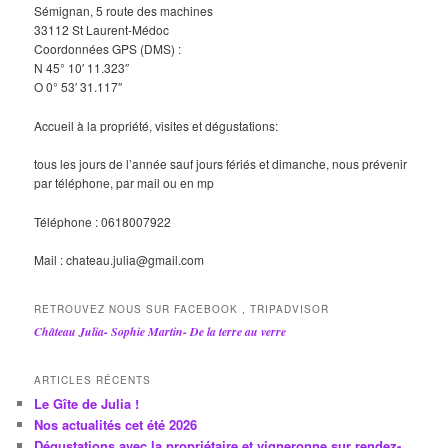
Sémignan, 5 route des machines
33112 St Laurent-Médoc
Coordonnées GPS (DMS) :
N 45° 10′ 11.323″
O 0° 53′ 31.117″
Accueil à la propriété, visites et dégustations:
tous les jours de l’année sauf jours fériés et dimanche, nous prévenir
par téléphone, par mail ou en mp
Téléphone : 0618007922
Mail : chateau.julia@gmail.com
RETROUVEZ NOUS SUR FACEBOOK , TRIPADVISOR
Château Julia- Sophie Martin- De la terre au verre
ARTICLES RÉCENTS
Le Gîte de Julia !
Nos actualités cet été 2026
Dégustations avec la propriétaire et vigneronne sur rendez-