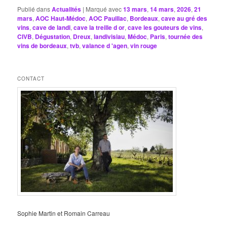
Publié dans
Actualités
|
Marqué avec
13 mars
,
14 mars
,
2026
,
21
mars
,
AOC Haut-Médoc
,
AOC Pauillac
,
Bordeaux
,
cave au gré des
vins
,
cave de landi
,
cave la treille d or
,
cave les gouteurs de vins
,
CIVB
,
Dégustation
,
Dreux
,
landivisiau
,
Médoc
,
Paris
,
tournée des
vins de bordeaux
,
tvb
,
valance d 'agen
,
vin rouge
CONTACT
Sophie Martin et Romain Carreau