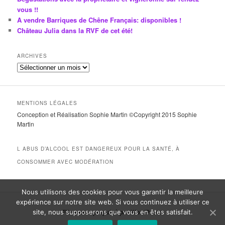
vous !!
A vendre Barriques de Chêne Français: disponibles !
Château Julia dans la RVF de cet été!
ARCHIVES
A
r
c
h
MENTIONS LÉGALES
i
Conception et Réalisation Sophie Martin ©Copyright 2015 Sophie
v
Martin
e
s
L ABUS D’ALCOOL EST DANGEREUX POUR LA SANTÉ, À
CONSOMMER AVEC MODÉRATION
Nous utilisons des cookies pour vous garantir la meilleure
expérience sur notre site web. Si vous continuez à utiliser ce
Fièrement propulsé par WordPress
site, nous supposerons que vous en êtes satisfait.