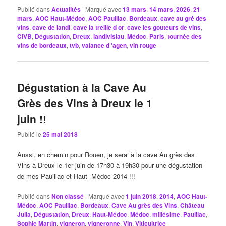
Publié dans
Actualités
|
Marqué avec
13 mars
,
14 mars
,
2026
,
21
mars
,
AOC Haut-Médoc
,
AOC Pauillac
,
Bordeaux
,
cave au gré des
vins
,
cave de landi
,
cave la treille d or
,
cave les gouteurs de vins
,
CIVB
,
Dégustation
,
Dreux
,
landivisiau
,
Médoc
,
Paris
,
tournée des
vins de bordeaux
,
tvb
,
valance d 'agen
,
vin rouge
Dégustation à la Cave Au
Grès des Vins à Dreux le 1
juin !!
Publié le
25 mai 2018
Aussi, en chemin pour Rouen, je serai à la cave Au grès des
Vins à Dreux le 1er juin de 17h30 à 19h30 pour une dégustation
de mes Pauillac et Haut- Médoc 2014 !!!
Publié dans
Non classé
|
Marqué avec
1 juin 2018
,
2014
,
AOC Haut-
Médoc
,
AOC Pauillac
,
Bordeaux
,
Cave Au grès des Vins
,
Château
Julia
,
Dégustation
,
Dreux
,
Haut-Médoc
,
Médoc
,
millésime
,
Pauillac
,
Sophie Martin
,
vigneron
,
vigneronne
,
Vin
,
Viticultrice