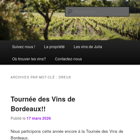
Aller
Aller
La passion comme tradition
au
au
Rech
contenu
contenu
principal
secondaire
Château Julia
Menu
Suivez nous !
La propriété
Les vins de Julia
principal
Où trouver les vins?
Contactez-nous
ARCHIVES PAR MOT-CLÉ :
DREUX
Tournée des Vins de
Bordeaux!!
Publié le
17 mars 2026
Nous participons cette année encore à la Tournée des Vins de
Bordeaux.