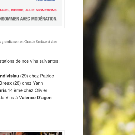
s gratuitement en Grande Surface et chez
tations de nos vins suivantes:
ndivisiau
(29) chez Patrice
Dreux
(28) chez Yann
aris
14 ème chez Olivier
de Vins à V
alence D’agen