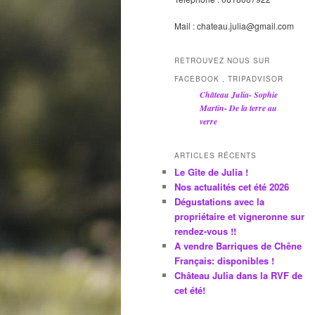
Mail : chateau.julia@gmail.com
RETROUVEZ NOUS SUR
FACEBOOK , TRIPADVISOR
Château Julia- Sophie
Martin- De la terre au
verre
ARTICLES RÉCENTS
Le Gîte de Julia !
Nos actualités cet été 2026
Dégustations avec la
propriétaire et vigneronne sur
rendez-vous !!
A vendre Barriques de Chêne
Français: disponibles !
Château Julia dans la RVF de
cet été!