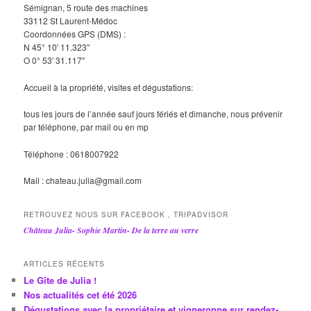
Sémignan, 5 route des machines
33112 St Laurent-Médoc
Coordonnées GPS (DMS) :
N 45° 10′ 11.323″
O 0° 53′ 31.117″
Accueil à la propriété, visites et dégustations:
tous les jours de l’année sauf jours fériés et dimanche, nous prévenir
par téléphone, par mail ou en mp
Téléphone : 0618007922
Mail : chateau.julia@gmail.com
RETROUVEZ NOUS SUR FACEBOOK , TRIPADVISOR
Château Julia- Sophie Martin- De la terre au verre
ARTICLES RÉCENTS
Le Gîte de Julia !
Nos actualités cet été 2026
Dégustations avec la propriétaire et vigneronne sur rendez-