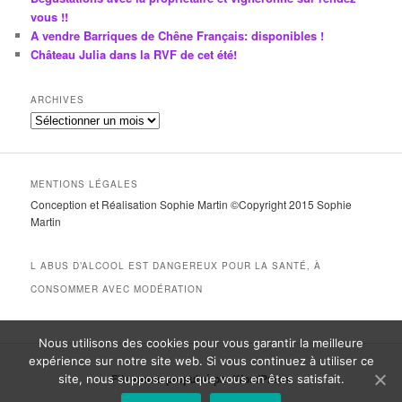
vous !!
A vendre Barriques de Chêne Français: disponibles !
Château Julia dans la RVF de cet été!
ARCHIVES
A
r
c
h
MENTIONS LÉGALES
i
Conception et Réalisation Sophie Martin ©Copyright 2015 Sophie
v
Martin
e
s
L ABUS D’ALCOOL EST DANGEREUX POUR LA SANTÉ, À
CONSOMMER AVEC MODÉRATION
Nous utilisons des cookies pour vous garantir la meilleure
expérience sur notre site web. Si vous continuez à utiliser ce
Fièrement propulsé par WordPress
site, nous supposerons que vous en êtes satisfait.