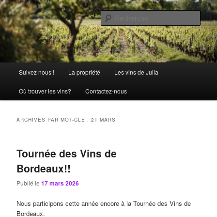
Aller
Aller
La passion comme tradition
au
au
Rech
contenu
contenu
principal
secondaire
Château Julia
Menu
Suivez nous !
La propriété
Les vins de Julia
principal
Où trouver les vins?
Contactez-nous
ARCHIVES PAR MOT-CLÉ :
21 MARS
Tournée des Vins de
Bordeaux!!
Publié le
17 mars 2026
Nous participons cette année encore à la Tournée des Vins de
Bordeaux.