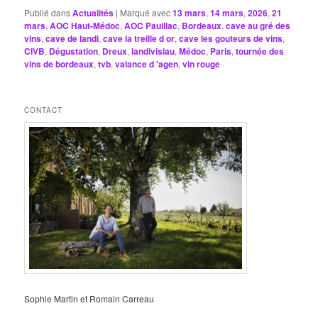
Publié dans
Actualités
|
Marqué avec
13 mars
,
14 mars
,
2026
,
21
mars
,
AOC Haut-Médoc
,
AOC Pauillac
,
Bordeaux
,
cave au gré des
vins
,
cave de landi
,
cave la treille d or
,
cave les gouteurs de vins
,
CIVB
,
Dégustation
,
Dreux
,
landivisiau
,
Médoc
,
Paris
,
tournée des
vins de bordeaux
,
tvb
,
valance d 'agen
,
vin rouge
CONTACT
Sophie Martin et Romain Carreau