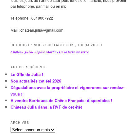
tous les jours de l’année sauf jours fériés et dimanche, nous prévenir
par téléphone, par mail ou en mp
Téléphone : 0618007922
Mail : chateau.julia@gmail.com
RETROUVEZ NOUS SUR FACEBOOK , TRIPADVISOR
Château Julia- Sophie Martin- De la terre au verre
ARTICLES RÉCENTS
Le Gîte de Julia !
Nos actualités cet été 2026
Dégustations avec la propriétaire et vigneronne sur rendez-
vous !!
A vendre Barriques de Chêne Français: disponibles !
Château Julia dans la RVF de cet été!
ARCHIVES
A
r