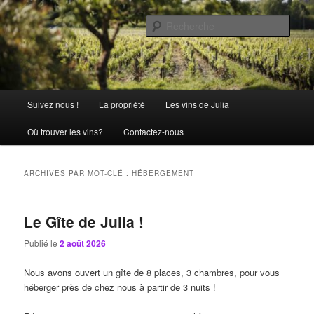
Aller
Aller
La passion comme tradition
au
au
Rech
contenu
contenu
principal
secondaire
Château Julia
Menu
Suivez nous !
La propriété
Les vins de Julia
principal
Où trouver les vins?
Contactez-nous
ARCHIVES PAR MOT-CLÉ :
HÉBERGEMENT
Le Gîte de Julia !
Publié le
2 août 2026
Nous avons ouvert un gîte de 8 places, 3 chambres, pour vous
héberger près de chez nous à partir de 3 nuits !