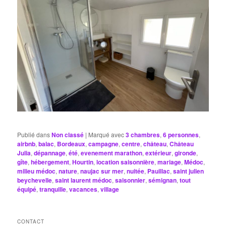
Publié dans
Non classé
|
Marqué avec
3 chambres
,
6 personnes
,
airbnb
,
balac
,
Bordeaux
,
campagne
,
centre
,
château
,
Château
Julia
,
dépannage
,
été
,
evenement marathon
,
extérieur
,
gironde
,
gîte
,
hébergement
,
Hourtin
,
location saisonnière
,
mariage
,
Médoc
,
milieu médoc
,
nature
,
naujac sur mer
,
nuitée
,
Pauillac
,
saint julien
beychevelle
,
saint laurent médoc
,
saisonnier
,
sémignan
,
tout
équipé
,
tranquille
,
vacances
,
village
CONTACT