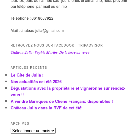
tous les jours de l’année sauf jours fériés et dimanche, nous prévenir
par téléphone, par mail ou en mp
Téléphone : 0618007922
Mail : chateau.julia@gmail.com
RETROUVEZ NOUS SUR FACEBOOK , TRIPADVISOR
Château Julia- Sophie Martin- De la terre au verre
ARTICLES RÉCENTS
Le Gîte de Julia !
Nos actualités cet été 2026
Dégustations avec la propriétaire et vigneronne sur rendez-
vous !!
A vendre Barriques de Chêne Français: disponibles !
Château Julia dans la RVF de cet été!
ARCHIVES
A
r