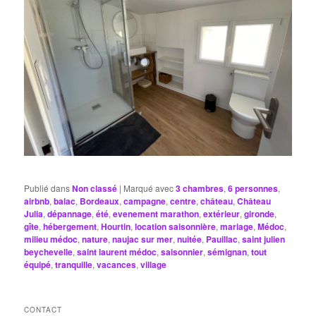
Publié dans
Non classé
|
Marqué avec
3 chambres
,
6 personnes
,
airbnb
,
balac
,
Bordeaux
,
campagne
,
centre
,
château
,
Château
Julia
,
dépannage
,
été
,
evenement marathon
,
extérieur
,
gironde
,
gîte
,
hébergement
,
Hourtin
,
location saisonnière
,
mariage
,
Médoc
,
milieu médoc
,
nature
,
naujac sur mer
,
nuitée
,
Pauillac
,
saint julien
beychevelle
,
saint laurent médoc
,
saisonnier
,
sémignan
,
tout
équipé
,
tranquille
,
vacances
,
village
CONTACT