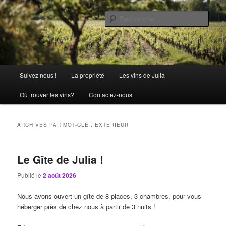
Aller
Aller
La passion comme tradition
au
au
Rech
contenu
contenu
principal
secondaire
Château Julia
Menu
Suivez nous !
La propriété
Les vins de Julia
principal
Où trouver les vins?
Contactez-nous
ARCHIVES PAR MOT-CLÉ :
EXTÉRIEUR
Le Gîte de Julia !
Publié le
2 août 2026
Nous avons ouvert un gîte de 8 places, 3 chambres, pour vous
héberger près de chez nous à partir de 3 nuits !