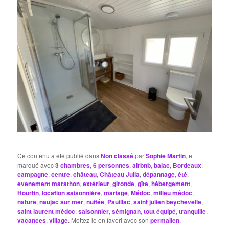
Ce contenu a été publié dans
Non classé
par
Sophie Martin
, et
marqué avec
3 chambres
,
6 personnes
,
airbnb
,
balac
,
Bordeaux
,
campagne
,
centre
,
château
,
Château Julia
,
dépannage
,
été
,
evenement marathon
,
extérieur
,
gironde
,
gîte
,
hébergement
,
Hourtin
,
location saisonnière
,
mariage
,
Médoc
,
milieu médoc
,
nature
,
naujac sur mer
,
nuitée
,
Pauillac
,
saint julien beychevelle
,
saint laurent médoc
,
saisonnier
,
sémignan
,
tout équipé
,
tranquille
,
vacances
,
village
. Mettez-le en favori avec son
permalien
.