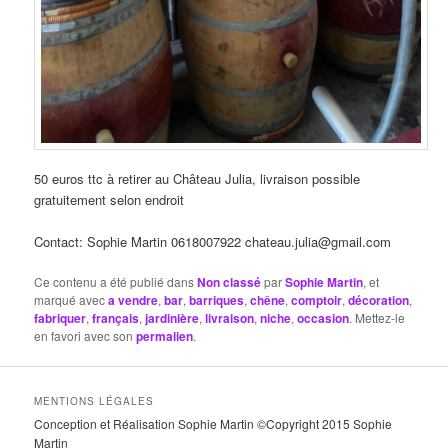
50 euros ttc à retirer au Château Julia, livraison possible
gratuitement selon endroit
Contact: Sophie Martin 0618007922 chateau.julia@gmail.com
Ce contenu a été publié dans
Non classé
par
Sophie Martin
, et
marqué avec
a vendre
,
bar
,
barriques
,
chêne
,
comptoir
,
décoration
,
fabriquer
,
français
,
jardinière
,
livraison
,
niche
,
occasion
. Mettez-le
en favori avec son
permalien
.
MENTIONS LÉGALES
Conception et Réalisation Sophie Martin ©Copyright 2015 Sophie
Martin