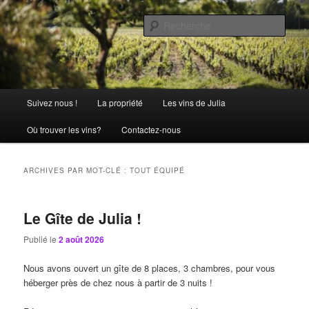
Aller
Aller
La passion comme tradition
au
au
Rech
contenu
contenu
principal
secondaire
Château Julia
Menu
Suivez nous !
La propriété
Les vins de Julia
principal
Où trouver les vins?
Contactez-nous
ARCHIVES PAR MOT-CLÉ :
TOUT ÉQUIPÉ
Le Gîte de Julia !
Publié le
2 août 2026
Nous avons ouvert un gîte de 8 places, 3 chambres, pour vous
héberger près de chez nous à partir de 3 nuits !