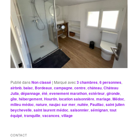
Publié dans
Non classé
|
Marqué avec
3 chambres
,
6 personnes
,
airbnb
,
balac
,
Bordeaux
,
campagne
,
centre
,
château
,
Château
Julia
,
dépannage
,
été
,
evenement marathon
,
extérieur
,
gironde
,
gîte
,
hébergement
,
Hourtin
,
location saisonnière
,
mariage
,
Médoc
,
milieu médoc
,
nature
,
naujac sur mer
,
nuitée
,
Pauillac
,
saint julien
beychevelle
,
saint laurent médoc
,
saisonnier
,
sémignan
,
tout
équipé
,
tranquille
,
vacances
,
village
CONTACT