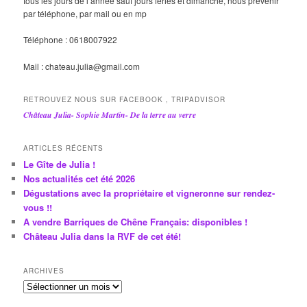
tous les jours de l’année sauf jours fériés et dimanche, nous prévenir
par téléphone, par mail ou en mp
Téléphone : 0618007922
Mail : chateau.julia@gmail.com
RETROUVEZ NOUS SUR FACEBOOK , TRIPADVISOR
Château Julia- Sophie Martin- De la terre au verre
ARTICLES RÉCENTS
Le Gîte de Julia !
Nos actualités cet été 2026
Dégustations avec la propriétaire et vigneronne sur rendez-
vous !!
A vendre Barriques de Chêne Français: disponibles !
Château Julia dans la RVF de cet été!
ARCHIVES
A
r