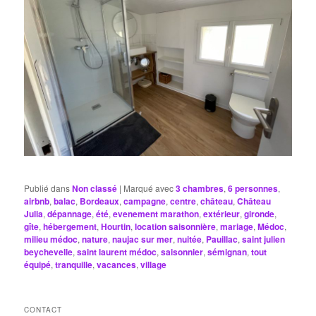
Publié dans
Non classé
|
Marqué avec
3 chambres
,
6 personnes
,
airbnb
,
balac
,
Bordeaux
,
campagne
,
centre
,
château
,
Château
Julia
,
dépannage
,
été
,
evenement marathon
,
extérieur
,
gironde
,
gîte
,
hébergement
,
Hourtin
,
location saisonnière
,
mariage
,
Médoc
,
milieu médoc
,
nature
,
naujac sur mer
,
nuitée
,
Pauillac
,
saint julien
beychevelle
,
saint laurent médoc
,
saisonnier
,
sémignan
,
tout
équipé
,
tranquille
,
vacances
,
village
CONTACT