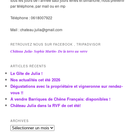
tous les jours de l’année sauf jours fériés et dimanche, nous prévenir
par téléphone, par mail ou en mp
Téléphone : 0618007922
Mail : chateau.julia@gmail.com
RETROUVEZ NOUS SUR FACEBOOK , TRIPADVISOR
Château Julia- Sophie Martin- De la terre au verre
ARTICLES RÉCENTS
Le Gîte de Julia !
Nos actualités cet été 2026
Dégustations avec la propriétaire et vigneronne sur rendez-
vous !!
A vendre Barriques de Chêne Français: disponibles !
Château Julia dans la RVF de cet été!
ARCHIVES
A
r