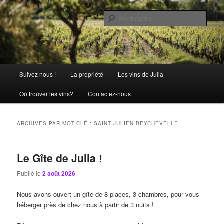
Aller
Aller
La passion comme tradition
au
au
Rech
contenu
contenu
principal
secondaire
Château Julia
Menu
Suivez nous !
La propriété
Les vins de Julia
principal
Où trouver les vins?
Contactez-nous
ARCHIVES PAR MOT-CLÉ :
SAINT JULIEN BEYCHEVELLE
Le Gîte de Julia !
Publié le
2 août 2026
Nous avons ouvert un gîte de 8 places, 3 chambres, pour vous
héberger près de chez nous à partir de 3 nuits !