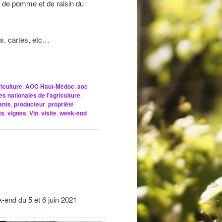
us de pomme et de raisin du
cs, cartes, etc…
iculture
,
AOC Haut-Médoc
,
aoc
es nationales de l'agriculture
,
ants
,
producteur
,
propriété
ts
,
vignes
,
Vin
,
visite
,
week-end
end du 5 et 6 juin 2021