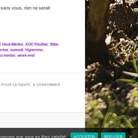
sans vous, rien ne serait
 Haut-Médoc
,
AOC Pauillac
,
Bibs
,
ertes
,
samedi
,
Vignerons
,
eau médoc
,
week-end
X POUR LA SANTÉ, À CONSOMMER
poserons que vous en êtes satisfait.
ACCEPTER
REFUSER