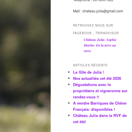
Mail : chateau.julia@gmail.com
RETROUVEZ NOUS SUR
FACEBOOK , TRIPADVISOR
Château Julia- Sophie
Martin- De la terre au
verre
ARTICLES RÉCENTS
Le Gîte de Julia !
Nos actualités cet été 2026
Dégustations avec la
propriétaire et vigneronne sur
rendez-vous !!
A vendre Barriques de Chêne
Français: disponibles !
Château Julia dans la RVF de
cet été!