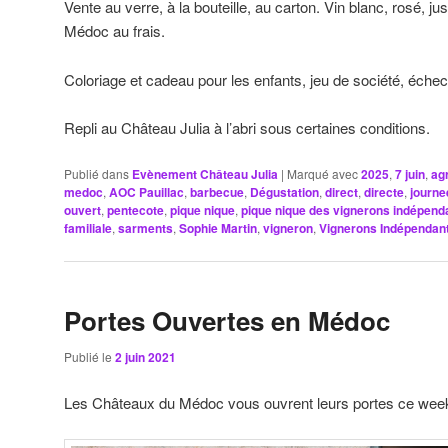
Vente au verre, à la bouteille, au carton. Vin blanc, rosé, j
Médoc au frais.
Coloriage et cadeau pour les enfants, jeu de société, éche
Repli au Château Julia à l’abri sous certaines conditions.
Publié dans
Evènement Château Julia
|
Marqué avec
2025
,
7 juin
,
agr
medoc
,
AOC Pauillac
,
barbecue
,
Dégustation
,
direct
,
directe
,
journe
ouvert
,
pentecote
,
pique nique
,
pique nique des vignerons indépend
familiale
,
sarments
,
Sophie Martin
,
vigneron
,
Vignerons Indépendan
Portes Ouvertes en Médoc
Publié le
2 juin 2021
Les Châteaux du Médoc vous ouvrent leurs portes ce week-