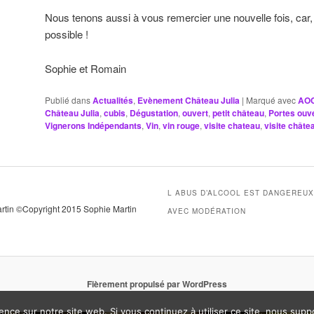
Nous tenons aussi à vous remercier une nouvelle fois, car, 
possible !
Sophie et Romain
Publié dans
Actualités
,
Evènement Château Julia
|
Marqué avec
AOC
Château Julia
,
cubis
,
Dégustation
,
ouvert
,
petit château
,
Portes ouv
Vignerons Indépendants
,
Vin
,
vin rouge
,
visite chateau
,
visite chât
L ABUS D’ALCOOL EST DANGEREU
artin ©Copyright 2015 Sophie Martin
AVEC MODÉRATION
Fièrement propulsé par WordPress
ence sur notre site web. Si vous continuez à utiliser ce site, nous sup