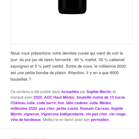
Nous vous présentons notre dernière cuvée qui vient de voir le
jour: du pur jus de raisin fermenté : 60 % merlot, 35 % cabernet
sauvignon et 5 % petit verdot. Sortie de cuve, le millésime 2020
est une petite bombe de plaisir. Attention, il y en a que 6000
bouteilles !!
Ce contenu a été publié dans
Actualités
par
Sophie Martin
, et
marqué avec
2020
,
AOC Haut-Médoc
,
bouteille moins de 10 euros
,
Château Julia
,
code barre
,
hve
,
idée cadeau
,
Julia
,
Médoc
,
millésime 2020
,
pas cher
,
petite cuvée
,
Romain Carreau
,
Sophie
Martin
,
vigneron
,
Vignerons Indépendants
,
vin pas cher
,
vin rouge
,
vins de bordeaux
. Mettez-le en favori avec son
permalien
.