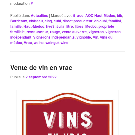
modération
#
Publié dans
Actualités
|
Marqué avec
5
,
aoc
,
AOC Haut-Médoc
,
bib
,
Bordeaux
,
château
,
cinq
,
cubi
,
direct producteur
,
en cubi
,
familial
,
famille
,
Haut-Médoc
,
hve3
,
Julia
,
litre
,
litres
,
Médoc
,
propriété
familiale
,
restaurateur
,
rouge
,
vente au verre
,
vigneron
,
vigneron
indépendant
,
Vignerons Indépendants
,
vignoble
,
Vin
,
vins du
médoc
,
Vrac
,
weine
,
weingut
,
wine
Vente de vin en vrac
Publié le
2 septembre 2022