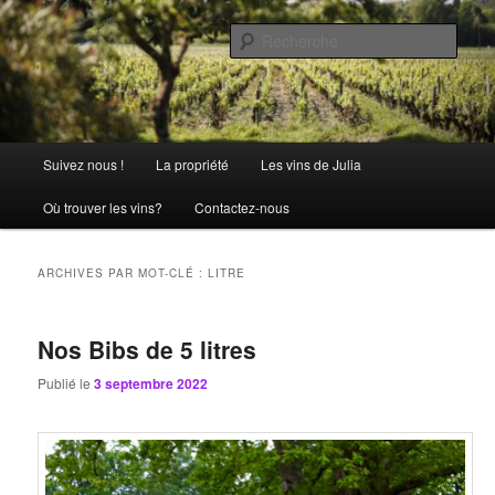
Aller
Aller
La passion comme tradition
au
au
Rech
contenu
contenu
principal
secondaire
Château Julia
Menu
Suivez nous !
La propriété
Les vins de Julia
principal
Où trouver les vins?
Contactez-nous
ARCHIVES PAR MOT-CLÉ :
LITRE
Nos Bibs de 5 litres
Publié le
3 septembre 2022