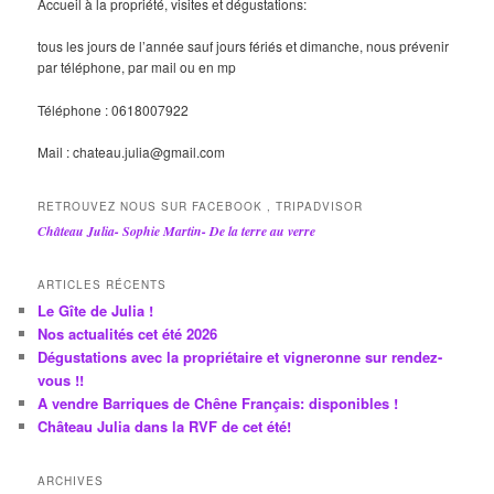
Accueil à la propriété, visites et dégustations:
tous les jours de l’année sauf jours fériés et dimanche, nous prévenir
par téléphone, par mail ou en mp
Téléphone : 0618007922
Mail : chateau.julia@gmail.com
RETROUVEZ NOUS SUR FACEBOOK , TRIPADVISOR
Château Julia- Sophie Martin- De la terre au verre
ARTICLES RÉCENTS
Le Gîte de Julia !
Nos actualités cet été 2026
Dégustations avec la propriétaire et vigneronne sur rendez-
vous !!
A vendre Barriques de Chêne Français: disponibles !
Château Julia dans la RVF de cet été!
ARCHIVES