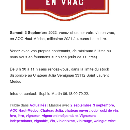
Samedi 3 Septembre 2022
, venez chercher votre vin en vrac,
en AOC Haut-Médoc, millésime 2021 à 4 euros ttc le litre.
Venez avec vos propres contenants, de minimum 5 litres ou
nous vous en fournirons sur place (cubi de 11 litres).
De 8 h 30 à 11 h sans rendez-vous, dans la limite du stock
disponible au Château Julia Sémignan 33112 Saint Laurent
Médoc
Infos et contact: Sophie Martin 06.18.00.79.22.
Publié dans
Actualités
|
Marqué avec
2 septembre
,
3 septembre
,
AOC Haut-Médoc
,
Château Julia
,
chateau ouvert
,
cubi
,
cubi de vin
,
hve
,
litre
,
vigneron
,
vigneron indépendant
,
Vignerons
Indépendants
,
vignoble
,
Vin
,
vin en vrac
,
vin rouge
,
weingut
,
wine