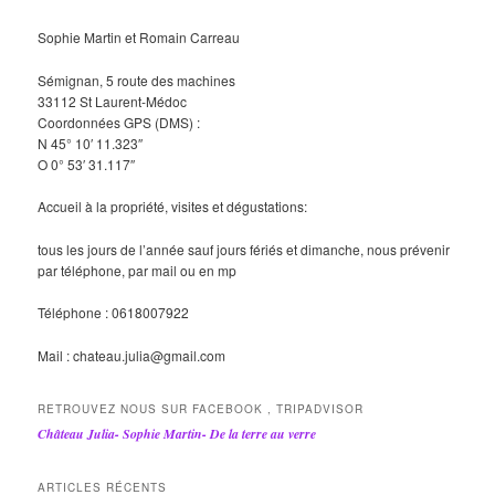
Sophie Martin et Romain Carreau
Sémignan, 5 route des machines
33112 St Laurent-Médoc
Coordonnées GPS (DMS) :
N 45° 10′ 11.323″
O 0° 53′ 31.117″
Accueil à la propriété, visites et dégustations:
tous les jours de l’année sauf jours fériés et dimanche, nous prévenir
par téléphone, par mail ou en mp
Téléphone : 0618007922
Mail : chateau.julia@gmail.com
RETROUVEZ NOUS SUR FACEBOOK , TRIPADVISOR
Château Julia- Sophie Martin- De la terre au verre
ARTICLES RÉCENTS