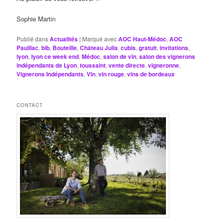
Sophie Martin
Publié dans
Actualités
|
Marqué avec
AOC Haut-Médoc
,
AOC
Pauillac
,
bib
,
Bouteille
,
Château Julia
,
cubis
,
gratuit
,
invitations
,
lyon
,
lyon ce week end
,
Médoc
,
salon de vin
,
salon des vignerons
indépendants de Lyon
,
toussaint
,
vente directe
,
vigneronne
,
Vignerons Indépendants
,
Vin
,
vin rouge
,
vins de bordeaux
CONTACT