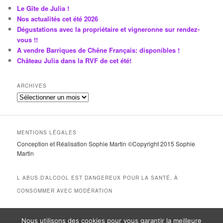
Le Gîte de Julia !
Nos actualités cet été 2026
Dégustations avec la propriétaire et vigneronne sur rendez-
vous !!
A vendre Barriques de Chêne Français: disponibles !
Château Julia dans la RVF de cet été!
ARCHIVES
A
r
c
h
MENTIONS LÉGALES
i
Conception et Réalisation Sophie Martin ©Copyright 2015 Sophie
v
Martin
e
s
L ABUS D’ALCOOL EST DANGEREUX POUR LA SANTÉ, À
CONSOMMER AVEC MODÉRATION
Nous utilisons des cookies pour vous garantir la meilleure