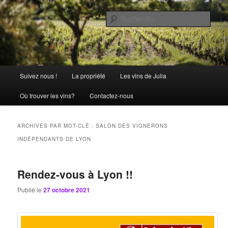
Aller
Aller
La passion comme tradition
au
au
Rech
contenu
contenu
principal
secondaire
Château Julia
Menu
Suivez nous !
La propriété
Les vins de Julia
principal
Où trouver les vins?
Contactez-nous
ARCHIVES PAR MOT-CLÉ :
SALON DES VIGNERONS
INDÉPENDANTS DE LYON
Rendez-vous à Lyon !!
Publié le
27 octobre 2021