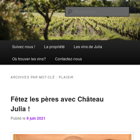
Aller
Aller
La passion comme tradition
au
au
Rech
contenu
contenu
principal
secondaire
Château Julia
Menu
Suivez nous !
La propriété
Les vins de Julia
principal
Où trouver les vins?
Contactez-nous
ARCHIVES PAR MOT-CLÉ :
PLAISIR
Fêtez les pères avec Château
Julia !
Publié le
9 juin 2021