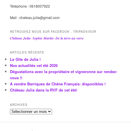
Téléphone : 0618007922
Mail : chateau.julia@gmail.com
RETROUVEZ NOUS SUR FACEBOOK , TRIPADVISOR
Château Julia- Sophie Martin- De la terre au verre
ARTICLES RÉCENTS
Le Gîte de Julia !
Nos actualités cet été 2026
Dégustations avec la propriétaire et vigneronne sur rendez-
vous !!
A vendre Barriques de Chêne Français: disponibles !
Château Julia dans la RVF de cet été!
ARCHIVES
A
r
c
h