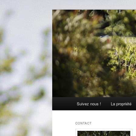
Aller
Aller
La passion comme tradition
au
au
contenu
contenu
Château Julia
principal
secondaire
Menu
Suivez nous !
La propriété
principal
CONTACT