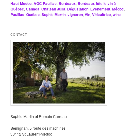
Haut-Médoc
,
AOC Pauillac
,
Bordeaux
,
Bordeaux fête le vin à
Québec
,
Canada
,
Château Julia
,
Dégustation
,
Evènement
,
Médoc
,
Pauillac
,
Québec
,
Sophie Martin
,
vigneron
,
Vin
,
Viticultrice
,
wine
CONTACT
Sophie Martin et Romain Carreau
Sémignan, 5 route des machines
33112 St Laurent-Médoc