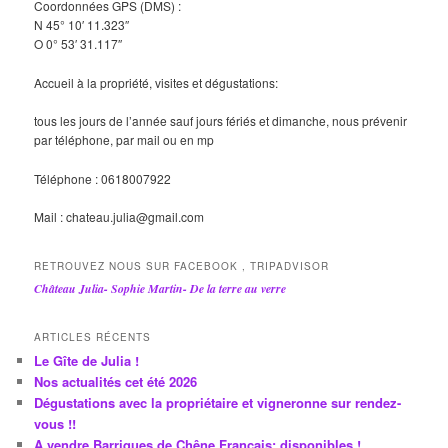
Coordonnées GPS (DMS) :
N 45° 10′ 11.323″
O 0° 53′ 31.117″
Accueil à la propriété, visites et dégustations:
tous les jours de l’année sauf jours fériés et dimanche, nous prévenir
par téléphone, par mail ou en mp
Téléphone : 0618007922
Mail : chateau.julia@gmail.com
RETROUVEZ NOUS SUR FACEBOOK , TRIPADVISOR
Château Julia- Sophie Martin- De la terre au verre
ARTICLES RÉCENTS
Le Gîte de Julia !
Nos actualités cet été 2026
Dégustations avec la propriétaire et vigneronne sur rendez-
vous !!
A vendre Barriques de Chêne Français: disponibles !