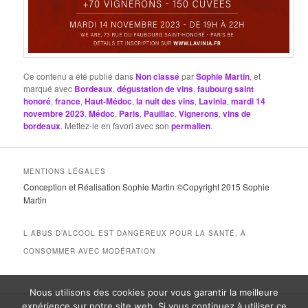
Ce contenu a été publié dans
Non classé
par
Sophie Martin
, et
marqué avec
Bordeaux
,
dégustation de vins
,
faubourg saint
honoré
,
france
,
Haut-Médoc
,
la nuit des vins
,
Lavinia
,
mardi 14
novembre 2023
,
Médoc
,
Paris
,
Pauillac
,
Vignerons
,
vins de
bordeaux
. Mettez-le en favori avec son
permalien
.
MENTIONS LÉGALES
Conception et Réalisation Sophie Martin ©Copyright 2015 Sophie
Martin
L ABUS D’ALCOOL EST DANGEREUX POUR LA SANTÉ, À
CONSOMMER AVEC MODÉRATION
Nous utilisons des cookies pour vous garantir la meilleure
expérience sur notre site web. Si vous continuez à utiliser ce