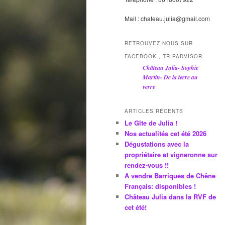
Mail : chateau.julia@gmail.com
RETROUVEZ NOUS SUR
FACEBOOK , TRIPADVISOR
Château Julia- Sophie
Martin- De la terre au
verre
ARTICLES RÉCENTS
Le Gîte de Julia !
Nos actualités cet été 2026
Dégustations avec la
propriétaire et vigneronne sur
rendez-vous !!
A vendre Barriques de Chêne
Français: disponibles !
Château Julia dans la RVF de
cet été!