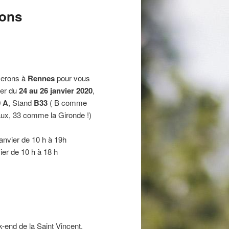
rons
serons à
Rennes
pour vous
ver du
24 au 26 janvier 2020
,
0 A
, Stand
B33
( B comme
ux, 33 comme la Gironde !)
janvier de 10 h à 19h
ier de 10 h à 18 h
-end de la Saint Vincent,