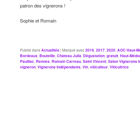
patron des vignerons !
Sophie et Romain
Publié dans
Actualités
|
Marqué avec
2016
,
2017
,
2020
,
AOC Haut-M
Bordeaux
,
Bouteille
,
Château Julia
,
Dégustation
,
gratuit
,
Haut-Médo
Pauillac
,
Rennes
,
Romain Carreau
,
Saint Vincent
,
Salon Vignerons 
vigneron
,
Vignerons Indépendants
,
Vin
,
viticulteur
,
Viticultrice