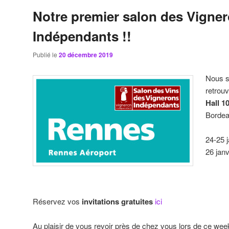
Notre premier salon des Vigne
Indépendants !!
Publié le
20 décembre 2019
Nous 
retrou
Hall 1
Bordea
24-25 
26 janv
Réservez vos
invitations gratuites
ici
Au plaisir de vous revoir près de chez vous lors de ce week