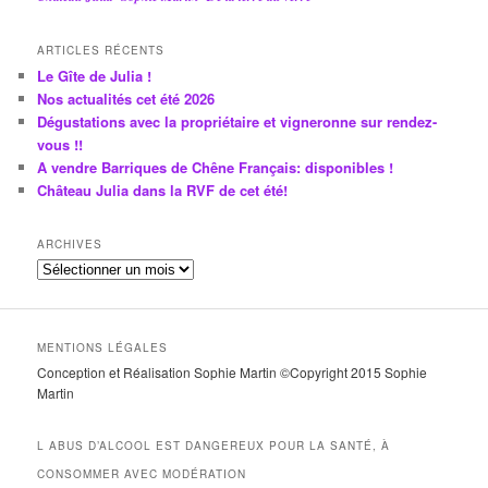
ARTICLES RÉCENTS
Le Gîte de Julia !
Nos actualités cet été 2026
Dégustations avec la propriétaire et vigneronne sur rendez-
vous !!
A vendre Barriques de Chêne Français: disponibles !
Château Julia dans la RVF de cet été!
ARCHIVES
A
r
c
h
MENTIONS LÉGALES
i
Conception et Réalisation Sophie Martin ©Copyright 2015 Sophie
v
Martin
e
s
L ABUS D’ALCOOL EST DANGEREUX POUR LA SANTÉ, À
CONSOMMER AVEC MODÉRATION