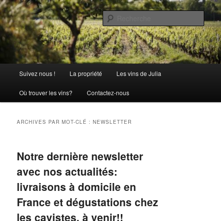
Aller
Aller
La passion comme tradition
au
au
Rech
contenu
contenu
principal
secondaire
Château Julia
Menu
Suivez nous !
La propriété
Les vins de Julia
principal
Où trouver les vins?
Contactez-nous
ARCHIVES PAR MOT-CLÉ :
NEWSLETTER
Notre dernière newsletter
avec nos actualités:
livraisons à domicile en
France et dégustations chez
les cavistes, à venir!!