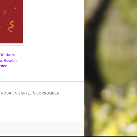
OC Haut-
de
,
Hourtin
,
médoc
.
X POUR LA SANTÉ, À CONSOMMER