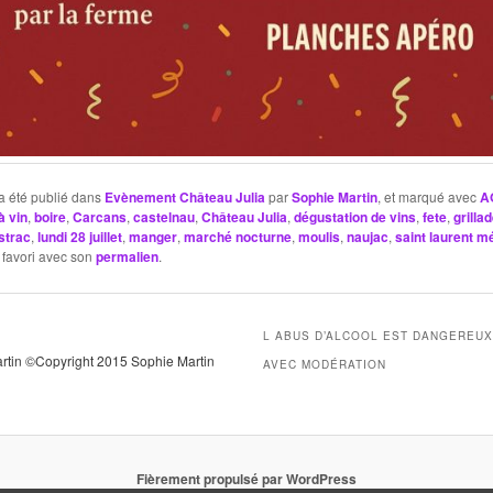
a été publié dans
Evènement Château Julia
par
Sophie Martin
, et marqué avec
A
à vin
,
boire
,
Carcans
,
castelnau
,
Château Julia
,
dégustation de vins
,
fete
,
grilla
istrac
,
lundi 28 juillet
,
manger
,
marché nocturne
,
moulis
,
naujac
,
saint laurent 
 favori avec son
permalien
.
L ABUS D’ALCOOL EST DANGEREU
artin ©Copyright 2015 Sophie Martin
AVEC MODÉRATION
Fièrement propulsé par WordPress