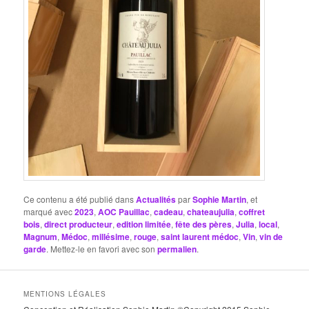
Ce contenu a été publié dans
Actualités
par
Sophie Martin
, et
marqué avec
2023
,
AOC Pauillac
,
cadeau
,
chateaujulia
,
coffret
bois
,
direct producteur
,
edition limitée
,
fête des pères
,
Julia
,
local
,
Magnum
,
Médoc
,
millésime
,
rouge
,
saint laurent médoc
,
Vin
,
vin de
garde
. Mettez-le en favori avec son
permalien
.
MENTIONS LÉGALES