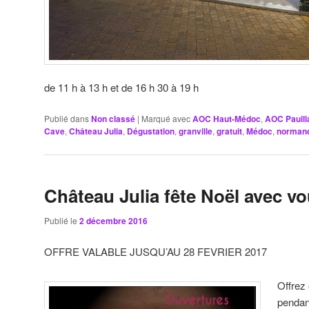
de 11 h à 13 h et de 16 h 30 à 19 h
Publié dans
Non classé
|
Marqué avec
AOC Haut-Médoc
,
AOC Pauill
Cave
,
Château Julia
,
Dégustation
,
granville
,
gratuit
,
Médoc
,
norman
Château Julia fête Noël avec v
Publié le
2 décembre 2016
OFFRE VALABLE JUSQU’AU 28 FEVRIER 2017
Offrez
pendant