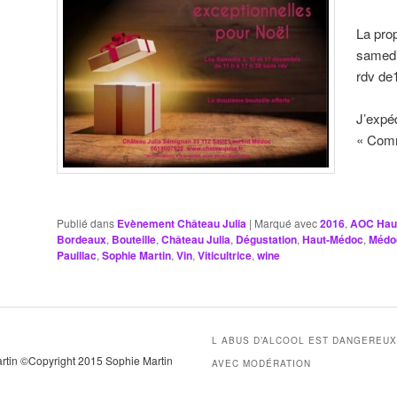
La prop
samedi
rdv de1
J’expéd
« Comm
Publié dans
Evènement Château Julia
|
Marqué avec
2016
,
AOC Hau
Bordeaux
,
Bouteille
,
Château Julia
,
Dégustation
,
Haut-Médoc
,
Médo
Pauillac
,
Sophie Martin
,
Vin
,
Viticultrice
,
wine
L ABUS D’ALCOOL EST DANGEREU
artin ©Copyright 2015 Sophie Martin
AVEC MODÉRATION