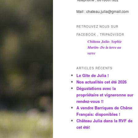
Mail : chateau.julia@gmail.com
RETROUVEZ NOUS SUR
FACEBOOK , TRIPADVISOR
Château Julia- Sophie
Martin- De la terre au
verre
ARTICLES RÉCENTS
Le Gîte de Julia !
Nos actualités cet été 2026
Dégustations avec la
propriétaire et vigneronne sur
rendez-vous !!
A vendre Barriques de Chêne
Français: disponibles !
Château Julia dans la RVF de
cet été!