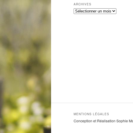
ARCHIVES
A
r
c
h
i
v
e
s
MENTIONS LÉGALES
Conception et Réalisation Sophie M