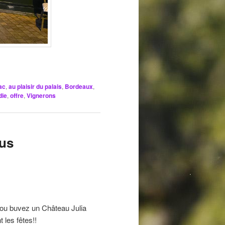
ac
,
au plaisir du palais
,
Bordeaux
,
die
,
offre
,
Vignerons
ous
 ou buvez un Château Julia
 les fêtes!!