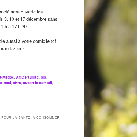
riété sera ouverte les
s 3, 10 et 17 décembre sans
1 h à 17 h 30 .
ie aussi à votre domicile (cf
andez ici »
t-Médoc
,
AOC Pauillac
,
bib
,
c
,
noel
,
offre
,
ouvert le samedi
,
X POUR LA SANTÉ, À CONSOMMER