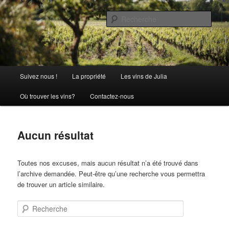
Aller
Aller
La passion comme tradition
au
au
Rech
contenu
contenu
principal
secondaire
Château Julia
Menu
Suivez nous !
La propriété
Les vins de Julia
principal
Où trouver les vins?
Contactez-nous
Aucun résultat
Toutes nos excuses, mais aucun résultat n’a été trouvé dans
l’archive demandée. Peut-être qu’une recherche vous permettra
de trouver un article similaire.
Recherche