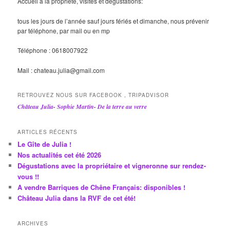
Accueil à la propriété, visites et dégustations:
tous les jours de l’année sauf jours fériés et dimanche, nous prévenir
par téléphone, par mail ou en mp
Téléphone : 0618007922
Mail : chateau.julia@gmail.com
RETROUVEZ NOUS SUR FACEBOOK , TRIPADVISOR
Château Julia- Sophie Martin- De la terre au verre
ARTICLES RÉCENTS
Le Gîte de Julia !
Nos actualités cet été 2026
Dégustations avec la propriétaire et vigneronne sur rendez-
vous !!
A vendre Barriques de Chêne Français: disponibles !
Château Julia dans la RVF de cet été!
ARCHIVES