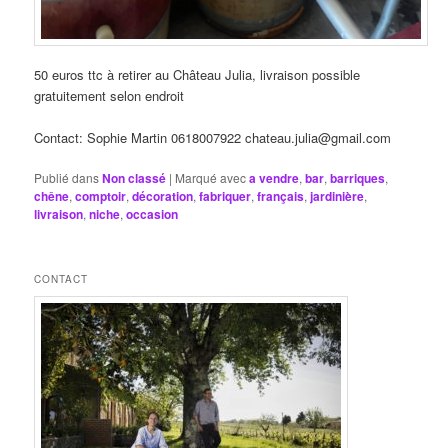
50 euros ttc à retirer au Château Julia, livraison possible
gratuitement selon endroit
Contact: Sophie Martin 0618007922 chateau.julia@gmail.com
Publié dans
Non classé
|
Marqué avec
a vendre
,
bar
,
barriques
,
chêne
,
comptoir
,
décoration
,
fabriquer
,
français
,
jardinière
,
livraison
,
niche
,
occasion
CONTACT