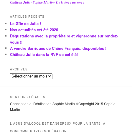
Château Julia- Sophie Martin- De la terre au verre
ARTICLES RÉCENTS
Le Gîte de Julia !
Nos actualités cet été 2026
Dégustations avec la propriétaire et vigneronne sur rendez-
vous !!
A vendre Barriques de Chêne Français: disponibles !
Château Julia dans la RVF de cet été!
ARCHIVES
A
r
c
h
MENTIONS LÉGALES
i
Conception et Réalisation Sophie Martin ©Copyright 2015 Sophie
v
Martin
e
s
L ABUS D’ALCOOL EST DANGEREUX POUR LA SANTÉ, À
CONSOMMER AVEC MODÉRATION