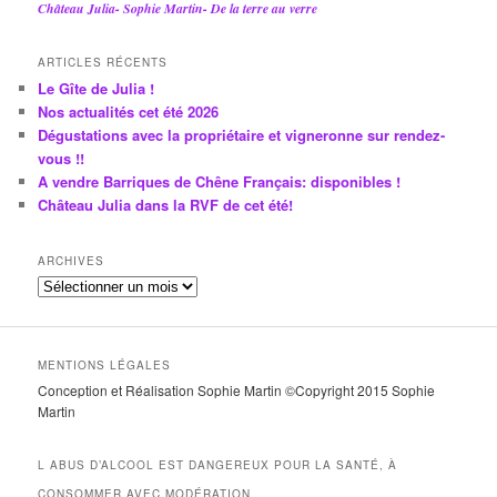
Château Julia- Sophie Martin- De la terre au verre
ARTICLES RÉCENTS
Le Gîte de Julia !
Nos actualités cet été 2026
Dégustations avec la propriétaire et vigneronne sur rendez-
vous !!
A vendre Barriques de Chêne Français: disponibles !
Château Julia dans la RVF de cet été!
ARCHIVES
A
r
c
h
MENTIONS LÉGALES
i
Conception et Réalisation Sophie Martin ©Copyright 2015 Sophie
v
Martin
e
s
L ABUS D’ALCOOL EST DANGEREUX POUR LA SANTÉ, À
CONSOMMER AVEC MODÉRATION