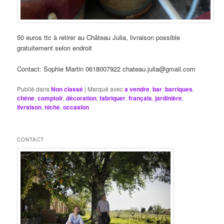
50 euros ttc à retirer au Château Julia, livraison possible
gratuitement selon endroit
Contact: Sophie Martin 0618007922 chateau.julia@gmail.com
Publié dans
Non classé
|
Marqué avec
a vendre
,
bar
,
barriques
,
chêne
,
comptoir
,
décoration
,
fabriquer
,
français
,
jardinière
,
livraison
,
niche
,
occasion
CONTACT