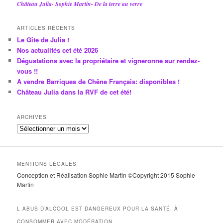
Château Julia- Sophie Martin- De la terre au verre
ARTICLES RÉCENTS
Le Gîte de Julia !
Nos actualités cet été 2026
Dégustations avec la propriétaire et vigneronne sur rendez-
vous !!
A vendre Barriques de Chêne Français: disponibles !
Château Julia dans la RVF de cet été!
ARCHIVES
A
r
c
h
MENTIONS LÉGALES
i
Conception et Réalisation Sophie Martin ©Copyright 2015 Sophie
v
Martin
e
s
L ABUS D’ALCOOL EST DANGEREUX POUR LA SANTÉ, À
CONSOMMER AVEC MODÉRATION