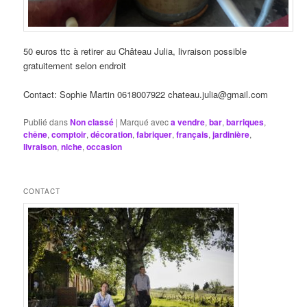
50 euros ttc à retirer au Château Julia, livraison possible
gratuitement selon endroit
Contact: Sophie Martin 0618007922 chateau.julia@gmail.com
Publié dans
Non classé
|
Marqué avec
a vendre
,
bar
,
barriques
,
chêne
,
comptoir
,
décoration
,
fabriquer
,
français
,
jardinière
,
livraison
,
niche
,
occasion
CONTACT