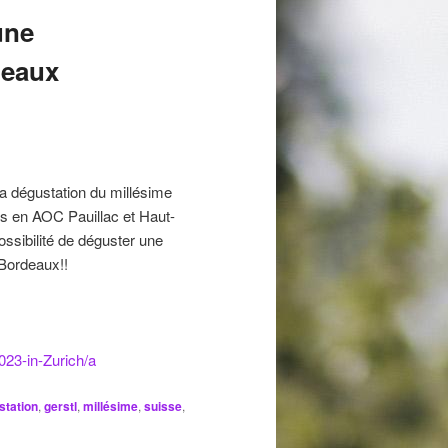
une
deaux
a dégustation du millésime
ns en AOC Pauillac et Haut-
ssibilité de déguster une
 Bordeaux!!
023-in-Zurich/a
station
,
gerstl
,
millésime
,
suisse
,