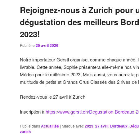
Rejoignez-nous à Zurich pour 
dégustation des meilleurs Bor
2023!
Publié le
25 avril 2026
Notre importateur Gerstl organise, comme chaque année, l
livrable. Cette année, Sophie présentera elle-même nos vi
Médoc pour le millésime 2023! Mais aussi, vous aurez la po
multitude de petits et Grands Crus Classés des 2 rives de
Rendez-vous le 27 avril à Zurich
Inscription à
https://www.gerstl.ch/Degustation-Bordeaux-2
Publié dans
Actualités
|
Marqué avec
2023
,
27 avril
,
Bordeaux
,
Dégu
zurich