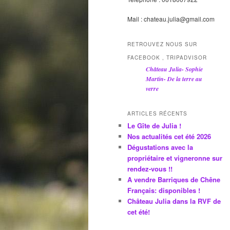
Mail : chateau.julia@gmail.com
RETROUVEZ NOUS SUR
FACEBOOK , TRIPADVISOR
Château Julia- Sophie
Martin- De la terre au
verre
ARTICLES RÉCENTS
Le Gîte de Julia !
Nos actualités cet été 2026
Dégustations avec la
propriétaire et vigneronne sur
rendez-vous !!
A vendre Barriques de Chêne
Français: disponibles !
Château Julia dans la RVF de
cet été!